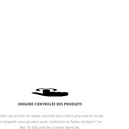
ORIGINE CONTROLÉE DES PRODUITS
ites vos achats en toute sécurité dans votre pharmacie locale
n laquelle vous pouvez avoir confiance et faites envoyer l'un
des 70 000 articles à votre domicile.