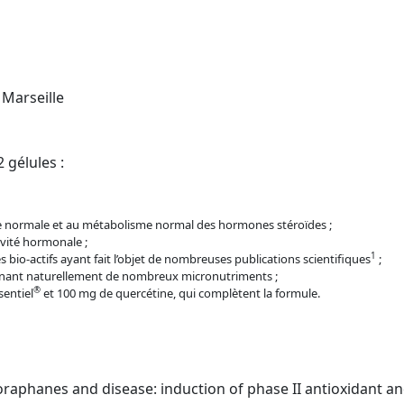
 Marseille
 gélules :
se normale et au métabolisme normal des hormones stéroïdes ;
ivité hormonale ;
1
s bio-actifs ayant fait l’objet de nombreuses publications scientifiques
;
tenant naturellement de nombreux micronutriments ;
®
sentiel
et 100 mg de quercétine, qui complètent la formule.
lforaphanes and disease: induction of phase II antioxidant 