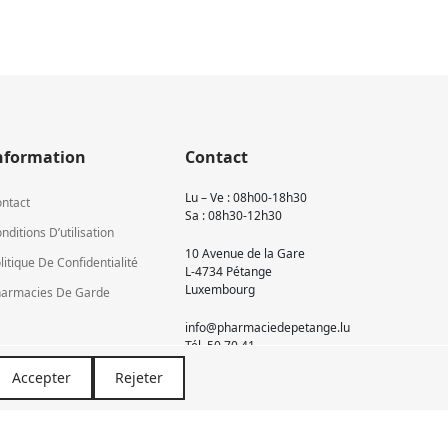
nformation
Contact
Lu – Ve : 08h00-18h30
ntact
Sa : 08h30-12h30
nditions D’utilisation
10 Avenue de la Gare
litique De Confidentialité
L-4734 Pétange
Luxembourg
armacies De Garde
info@pharmaciedepetange.lu
Tél.
50 70 41
Accepter
Rejeter
Newsletter