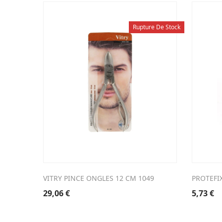
Rupture De Stock
VITRY PINCE ONGLES 12 CM 1049
PROTEFI
29,06
€
5,73
€