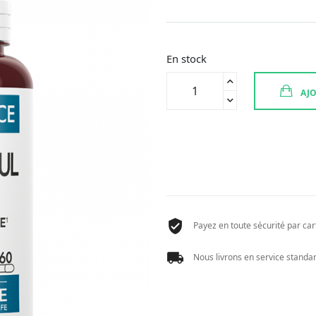
En stock
quantité
AJO
de
PHYSIOMANCE
OESTROMODUL
60
CAPS
Payez en toute sécurité par cart
Nous livrons en service standard