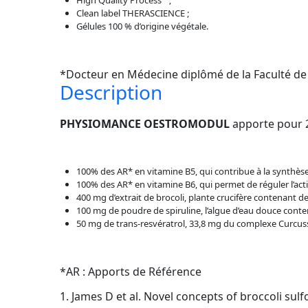
High Quality Process
;
Clean label THERASCIENCE ;
Gélules 100 % d’origine végétale.
*Docteur en Médecine diplômé de la Faculté de
Description
PHYSIOMANCE OESTROMODUL
apporte pour 2
100% des AR* en vitamine B5, qui contribue à la synthè
100% des AR* en vitamine B6, qui permet de réguler l’act
400 mg d’extrait de brocoli, plante crucifère contenant de
100 mg de poudre de spiruline, l’algue d’eau douce con
50 mg de trans-resvératrol, 33,8 mg du complexe Curcus
*AR : Apports de Référence
1. James D et al. Novel concepts of broccoli su