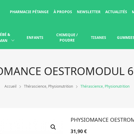
PHARMACIE PÉTANGE
À PROPOS
NEWSLETTER
ACTUALITÉS
ÉBÉ &
CHIMIQUE /
ENFANTS
TISANES
GUMMIE
POUDRE
MAN
OMANCE OESTROMODUL 6
Accueil
Thérascience, Physionutrition
Thérascience, Physionutrition
PHYSIOMANCE OESTROM
31,90
€