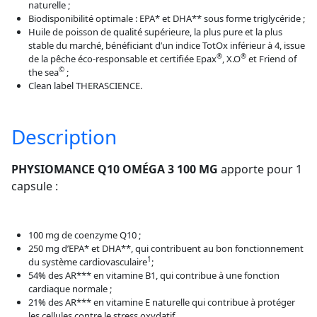
naturelle ;
Biodisponibilité optimale : EPA* et DHA** sous forme triglycéride ;
Huile de poisson de qualité supérieure, la plus pure et la plus
stable du marché, bénéficiant d’un indice TotOx inférieur à 4, issue
®
®
de la pêche éco-responsable et certifiée Epax
, X.O
et Friend of
©
the sea
;
Clean label THERASCIENCE.
Description
PHYSIOMANCE Q10 OMÉGA 3 100 MG
apporte pour 1
capsule :
100 mg de coenzyme Q10 ;
250 mg d’EPA* et DHA**, qui contribuent au bon fonctionnement
1
du système cardiovasculaire
;
54% des AR*** en vitamine B1, qui contribue à une fonction
cardiaque normale ;
21% des AR*** en vitamine E naturelle qui contribue à protéger
les cellules contre le stress oxydatif.