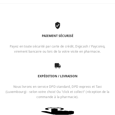
PAIEMENT SÉCURISÉ
Payez en toute sécurité par carte de crédit, Digicash / Payconiq,
virement bancaire ou lors de la votre visite en pharmacie.
EXPÉDITION / LIVRAISON
Nous livrons en service DPD standard, DPD express et Taxi
(Luxembourg) - selon votre choix! Ou "click et collect" (réception de la
commande à la pharmacie).