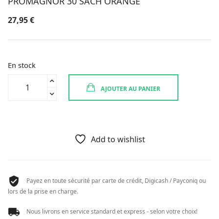
PROMAGNOR 30 SACH ORANGE
27,95
€
En stock
quantité
AJOUTER AU PANIER
de
PROMAGNOR
30
SACH
ORANGE
Add to wishlist
Payez en toute sécurité par carte de crédit, Digicash / Payconiq ou
lors de la prise en charge.
Nous livrons en service standard et express - selon votre choix!