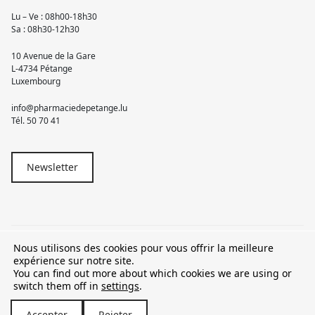
Lu – Ve : 08h00-18h30
Sa : 08h30-12h30
10 Avenue de la Gare
L-4734 Pétange
Luxembourg
info@pharmaciedepetange.lu
Tél.
50 70 41
Newsletter
Nous utilisons des cookies pour vous offrir la meilleure
© 2026 Pharmacie Pétange
expérience sur notre site.
You can find out more about which cookies we are using or
TVA LU15581262
switch them off in
settings
.
Accepter
Rejeter