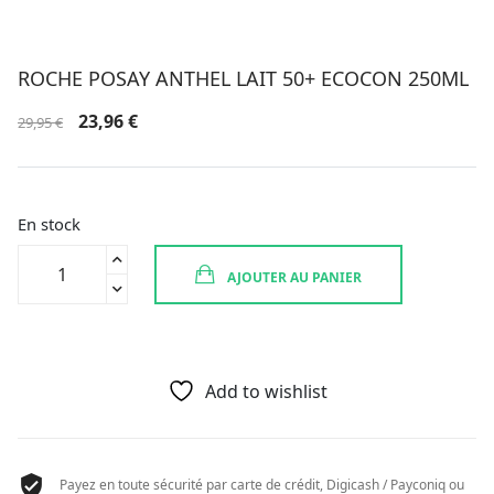
ROCHE POSAY ANTHEL LAIT 50+ ECOCON 250ML
Le
Le
23,96
€
29,95
€
prix
prix
initial
actuel
était :
est :
29,95 €.
23,96 €.
En stock
quantité
AJOUTER AU PANIER
de
ROCHE
POSAY
ANTHEL
LAIT
Add to wishlist
50+
ECOCON
250ML
Payez en toute sécurité par carte de crédit, Digicash / Payconiq ou