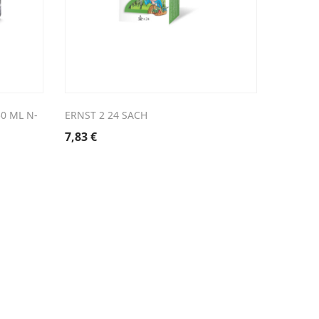
0 ML N-
ERNST 2 24 SACH
VITRY C
7,83
€
28,56
€