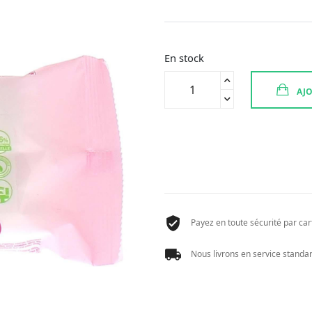
En stock
quantité
AJO
de
SAFORELLE
LINGETTES
FLUSHABLE
POCKET
10
Payez en toute sécurité par cart
Nous livrons en service standard