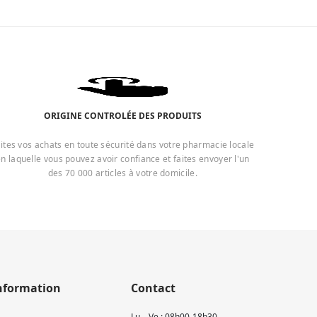
ORIGINE CONTROLÉE DES PRODUITS
ites vos achats en toute sécurité dans votre pharmacie locale
n laquelle vous pouvez avoir confiance et faites envoyer l'un
des 70 000 articles à votre domicile.
nformation
Contact
Lu – Ve : 08h00-18h30