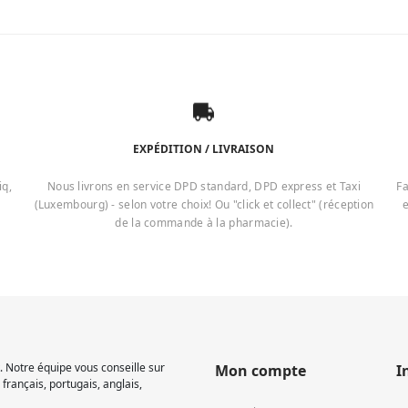
EXPÉDITION / LIVRAISON
iq,
Nous livrons en service DPD standard, DPD express et Taxi
Fa
(Luxembourg) - selon votre choix! Ou "click et collect" (réception
e
de la commande à la pharmacie).
 Notre équipe vous conseille sur
Mon compte
I
français, portugais, anglais,