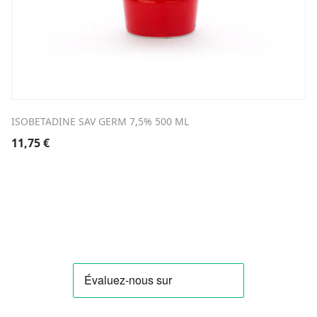
ISOBETADINE SAV GERM 7,5% 500 ML
11,75
€