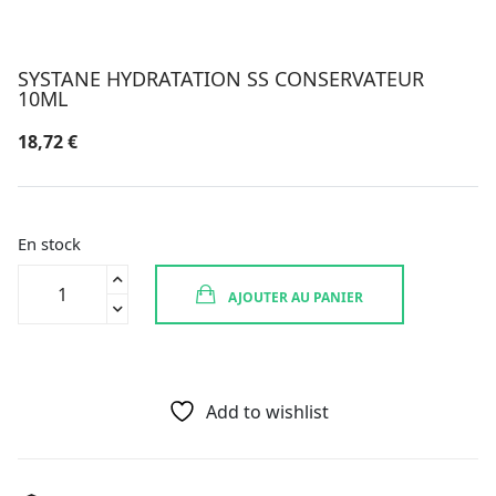
SYSTANE HYDRATATION SS CONSERVATEUR
10ML
18,72
€
En stock
quantité
AJOUTER AU PANIER
de
SYSTANE
HYDRATATION
SS
CONSERVATEUR
Add to wishlist
10ML