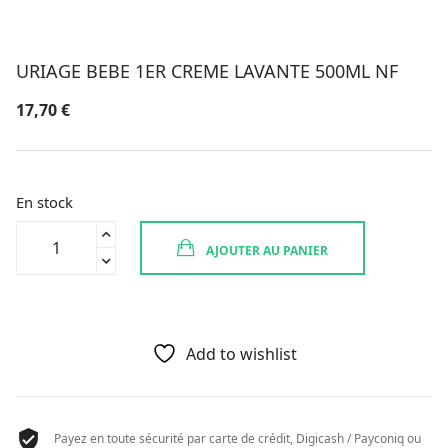
URIAGE BEBE 1ER CREME LAVANTE 500ML NF
17,70
€
En stock
quantité
AJOUTER AU PANIER
de
URIAGE
BEBE
1ER
CREME
Add to wishlist
LAVANTE
500ML
NF
Payez en toute sécurité par carte de crédit, Digicash / Payconiq ou