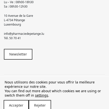
Lu – Ve : 08h00-18h30
Sa : 08h30-12h30
10 Avenue de la Gare
L-4734 Pétange
Luxembourg
info@pharmaciedepetange.lu
Tél.
50 70 41
Newsletter
Nous utilisons des cookies pour vous offrir la meilleure
© 2026 Pharmacie Pétange
expérience sur notre site.
You can find out more about which cookies we are using or
TVA LU15581262
switch them off in
settings
.
Accepter
Rejeter