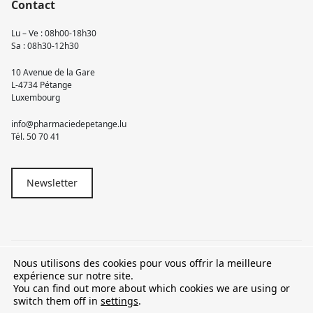
Contact
Lu – Ve : 08h00-18h30
Sa : 08h30-12h30
10 Avenue de la Gare
L-4734 Pétange
Luxembourg
info@pharmaciedepetange.lu
Tél.
50 70 41
Newsletter
Nous utilisons des cookies pour vous offrir la meilleure
© 2026 Pharmacie Pétange
expérience sur notre site.
You can find out more about which cookies we are using or
TVA LU15581262
switch them off in
settings
.