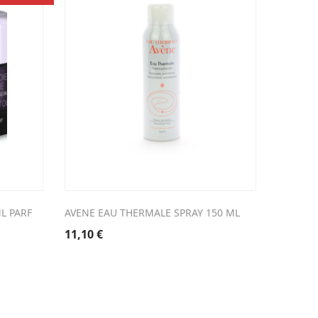
L PARF
AVENE EAU THERMALE SPRAY 150 ML
WIDMER 
PARF
11,10
€
33,90
€