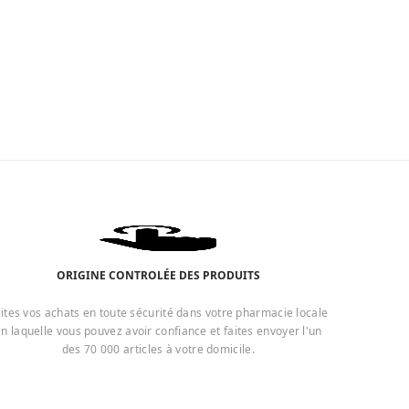
ORIGINE CONTROLÉE DES PRODUITS
ites vos achats en toute sécurité dans votre pharmacie locale
n laquelle vous pouvez avoir confiance et faites envoyer l'un
des 70 000 articles à votre domicile.