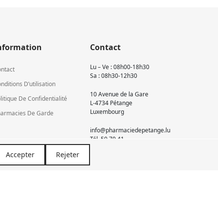
nformation
Contact
Lu – Ve : 08h00-18h30
ntact
Sa : 08h30-12h30
nditions D’utilisation
10 Avenue de la Gare
litique De Confidentialité
L-4734 Pétange
Luxembourg
armacies De Garde
info@pharmaciedepetange.lu
Tél.
50 70 41
Accepter
Rejeter
Newsletter