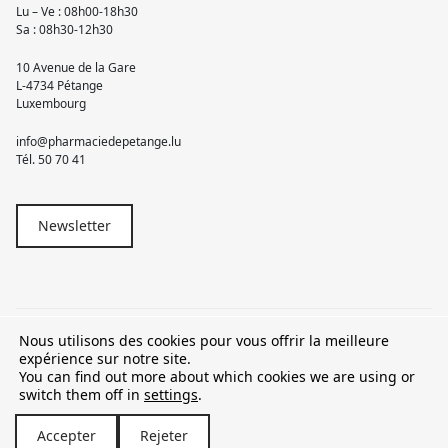
Lu – Ve : 08h00-18h30
Sa : 08h30-12h30
10 Avenue de la Gare
L-4734 Pétange
Luxembourg
info@pharmaciedepetange.lu
Tél.
50 70 41
Newsletter
Nous utilisons des cookies pour vous offrir la meilleure
© 2026 Pharmacie Pétange
expérience sur notre site.
You can find out more about which cookies we are using or
TVA LU15581262
switch them off in
settings
.
Accepter
Rejeter