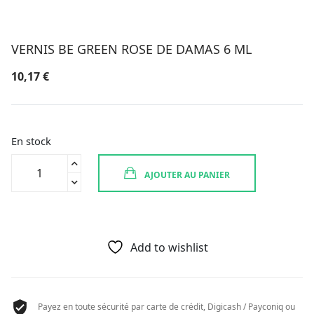
VERNIS BE GREEN ROSE DE DAMAS 6 ML
10,17
€
En stock
quantité
AJOUTER AU PANIER
de
VERNIS
BE
GREEN
ROSE
Add to wishlist
DE
DAMAS
6
Payez en toute sécurité par carte de crédit, Digicash / Payconiq ou
ML