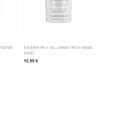
KIEFER
EUCERIN PH 5 GEL LAVANT RECH 400ML
WIDMER 
63082
PARF
15,95
€
34,90
€