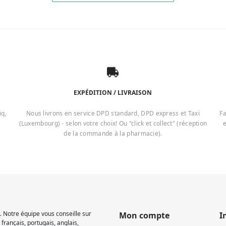
EXPÉDITION / LIVRAISON
iq,
Nous livrons en service DPD standard, DPD express et Taxi
Fa
(Luxembourg) - selon votre choix! Ou "click et collect" (réception
e
de la commande à la pharmacie).
 Notre équipe vous conseille sur
Mon compte
I
français, portugais, anglais,