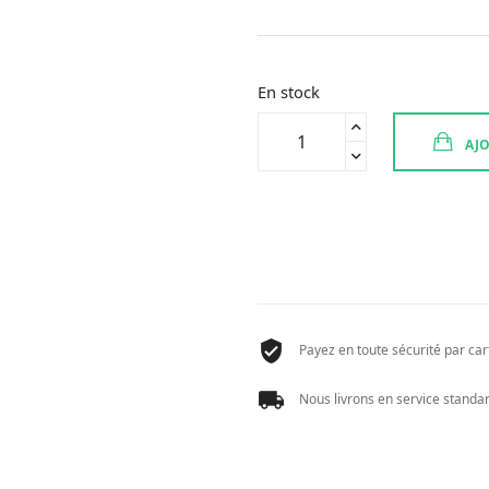
prix
prix
initial
actuel
était :
est :
26,05 €.
20,84 €.
En stock
quantité
AJO
de
VICHY
CAPITAL
SOL
UV
CLEAR
SPF50+
Payez en toute sécurité par cart
Nous livrons en service standard