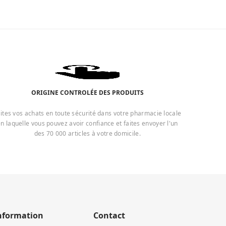
ORIGINE CONTROLÉE DES PRODUITS
ites vos achats en toute sécurité dans votre pharmacie locale
n laquelle vous pouvez avoir confiance et faites envoyer l'un
des 70 000 articles à votre domicile.
nformation
Contact