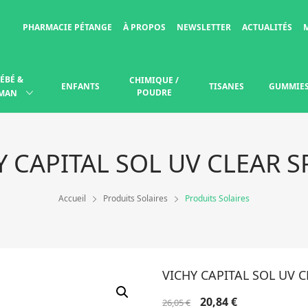
PHARMACIE PÉTANGE
À PROPOS
NEWSLETTER
ACTUALITÉS
ÉBÉ &
CHIMIQUE /
ENFANTS
TISANES
GUMMIE
POUDRE
MAN
Y CAPITAL SOL UV CLEAR S
Accueil
Produits Solaires
Produits Solaires
VICHY CAPITAL SOL UV C
Le
Le
20,84
€
26,05
€