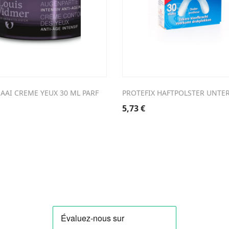
AAI CREME YEUX 30 ML PARF
PROTEFIX HAFTPOLSTER UNTER
5,73
€