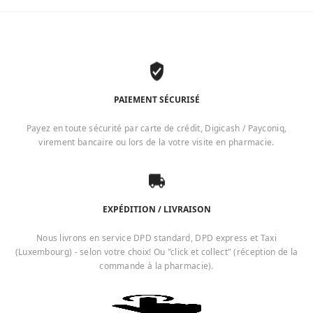
PAIEMENT SÉCURISÉ
Payez en toute sécurité par carte de crédit, Digicash / Payconiq,
virement bancaire ou lors de la votre visite en pharmacie.
EXPÉDITION / LIVRAISON
Nous livrons en service DPD standard, DPD express et Taxi
(Luxembourg) - selon votre choix! Ou "click et collect" (réception de la
commande à la pharmacie).