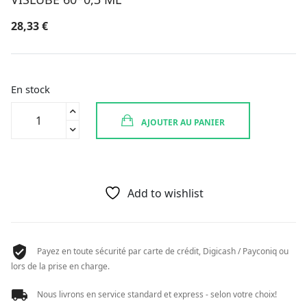
28,33
€
En stock
quantité
AJOUTER AU PANIER
de
VISLUBE
60*0,3
ML
Add to wishlist
Payez en toute sécurité par carte de crédit, Digicash / Payconiq ou
lors de la prise en charge.
Nous livrons en service standard et express - selon votre choix!