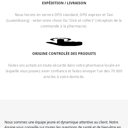
EXPÉDITION / LIVRAISON
Nous livrons en service DPD standard, DPD express et Taxi
(Luxembourg) - selon votre choix! Ou "click et collect" (réception de la
commande à la pharmacie).
ORIGINE CONTROLÉE DES PRODUITS
Faites vos achats en toute sécurité dans votre pharmacie locale en
laquelle vous pouvez avoir confiance et faites envoyer l'un des 70 000
articles à votre domicile.
Nous sommes une équipe jeune et dynamique attentive au client. Notre
équipe vous conseille sur toutes les questions de santé et de bien-être en