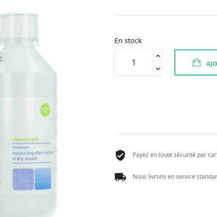
En stock
quantité
AJO
de
XEROS
BAIN
DE
BOUCHE
500
ML
Payez en toute sécurité par cart
Nous livrons en service standard