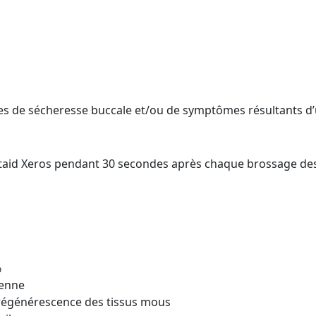
es de sécheresse buccale et/ou de symptômes résultants d’u
ntaid Xeros pendant 30 secondes après chaque brossage des
%
ienne
t régénérescence des tissus mous