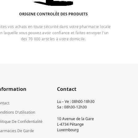
ORIGINE CONTROLÉE DES PRODUITS
ites vos achats en toute sécurité dans votre pharmacie locale
n laquelle vous pouvez avoir confiance et faites envoyer l'un
des 70 000 articles à votre domicile.
nformation
Contact
Lu – Ve : 08h00-18h30
ntact
Sa : 08h30-12h30
nditions D’utilisation
10 Avenue de la Gare
litique De Confidentialité
L-4734 Pétange
Luxembourg
armacies De Garde