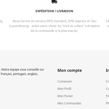
EXPÉDITION / LIVRAISON
iq,
Nous livrons en service DPD standard, DPD express et Taxi
Fa
(Luxembourg) - selon votre choix! Ou "click et collect" (réception
e
de la commande à la pharmacie).
 Notre équipe vous conseille sur
Mon compte
I
français, portugais, anglais,
Connexion
Co
Mon Profil
Co
Mon Panier
Po
Mes Commandes
Ph