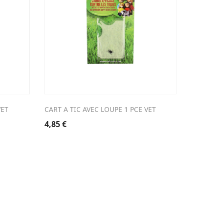
VET
CART A TIC AVEC LOUPE 1 PCE VET
DRONTAL
4,85
€
24,90
€