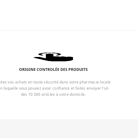
ORIGINE CONTROLÉE DES PRODUITS
ites vos achats en toute sécurité dans votre pharmacie locale
n laquelle vous pouvez avoir confiance et faites envoyer l'un
des 70 000 articles à votre domicile.