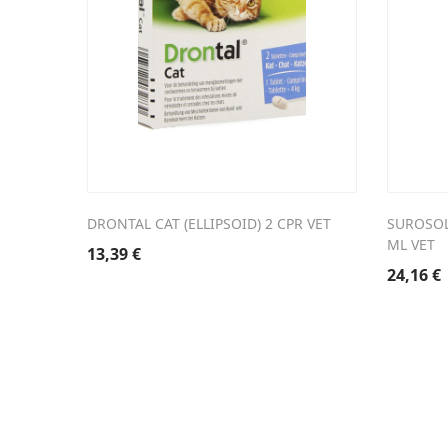
DRONTAL CAT (ELLIPSOID) 2 CPR VET
SUROSOL
ML VET
13,39
€
24,16
€