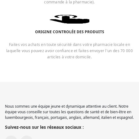
commande à la pharmacie).
ORIGINE CONTROLÉE DES PRODUITS
Faites vos achats en toute sécurité dans votre pharmacie locale en
laquelle vous pouvez avoir confiance et faites envoyer l'un des 70 000
articles à votre domicile.
Nous sommes une équipe jeune et dynamique attentive au client. Notre
équipe vous conseille sur toutes les questions de santé et de bien-être en
luxembourgeois, français, portugais, anglais, allemand, italien et espagnol.
Suivez-nous sur les réseaux sociaux :