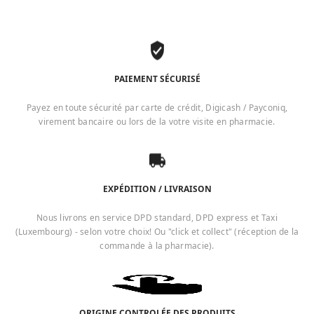
PAIEMENT SÉCURISÉ
Payez en toute sécurité par carte de crédit, Digicash / Payconiq,
virement bancaire ou lors de la votre visite en pharmacie.
EXPÉDITION / LIVRAISON
Nous livrons en service DPD standard, DPD express et Taxi
(Luxembourg) - selon votre choix! Ou "click et collect" (réception de la
commande à la pharmacie).
ORIGINE CONTROLÉE DES PRODUITS