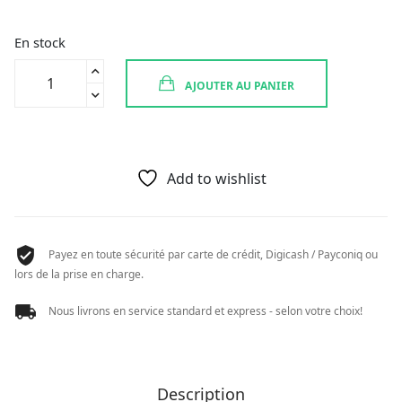
En stock
quantité
AJOUTER AU PANIER
de
ALLPRESAN
2
PEDI
SCHAUM
Add to wishlist
TROCK
HAUT
125ML
Payez en toute sécurité par carte de crédit, Digicash / Payconiq ou
lors de la prise en charge.
Nous livrons en service standard et express - selon votre choix!
Description