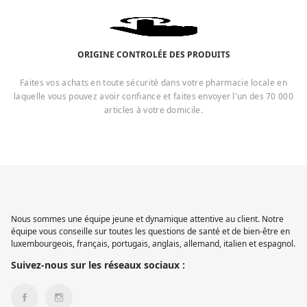
ORIGINE CONTROLÉE DES PRODUITS
Faites vos achats en toute sécurité dans votre pharmacie locale en
laquelle vous pouvez avoir confiance et faites envoyer l'un des 70 000
articles à votre domicile.
Nous sommes une équipe jeune et dynamique attentive au client. Notre
équipe vous conseille sur toutes les questions de santé et de bien-être en
luxembourgeois, français, portugais, anglais, allemand, italien et espagnol.
Suivez-nous sur les réseaux sociaux :