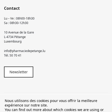
Contact
Lu – Ve : 08h00-18h30
Sa : 08h30-12h30
10 Avenue de la Gare
L-4734 Pétange
Luxembourg
info@pharmaciedepetange.lu
Tél.
50 70 41
Newsletter
Nous utilisons des cookies pour vous offrir la meilleure
© 2026 Pharmacie Pétange
expérience sur notre site.
You can find out more about which cookies we are using or
TVA LU15581262