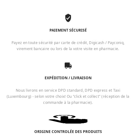
PAIEMENT SÉCURISÉ
Payez en toute sécurité par carte de crédit, Digicash / Payconiq,
virement bancaire ou lors de la votre visite en pharmacie.
EXPÉDITION / LIVRAISON
Nous livrons en service DPD standard, DPD express et Taxi
(Luxembourg) - selon votre choix! Ou "click et collect" (réception de la
commande à la pharmacie).
ORIGINE CONTROLÉE DES PRODUITS