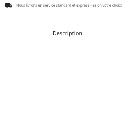
Nous livrons en service standard et express - selon votre choix!
Description
Le premier label d’Apiculture
responsable
®
er
Arkoroyal
crée le 1
Label d’Apiculture
responsable
pour un
partenariat unique et exclusif
pour sa propre filière d’approvisionnement de Gelée
royale issue d’une apiculture responsable, durable,
écologique, éthique
.
®
er
Arkoroyal
a obtenu le 1
label d’apiculture
responsable pour une qualité premium incluant :
Une Gelée Royale naturelle, sans conservateurs, sans colorants et