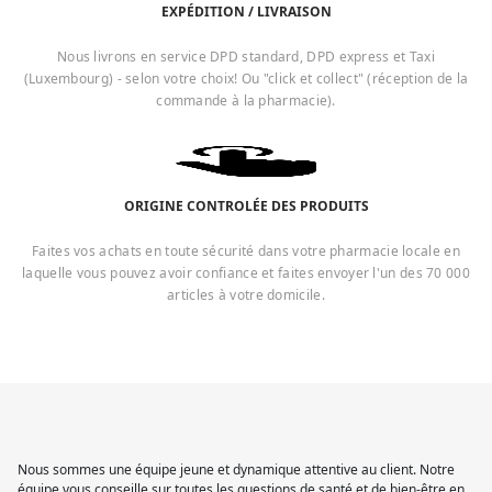
EXPÉDITION / LIVRAISON
Nous livrons en service DPD standard, DPD express et Taxi
(Luxembourg) - selon votre choix! Ou "click et collect" (réception de la
commande à la pharmacie).
ORIGINE CONTROLÉE DES PRODUITS
Faites vos achats en toute sécurité dans votre pharmacie locale en
laquelle vous pouvez avoir confiance et faites envoyer l'un des 70 000
articles à votre domicile.
Nous sommes une équipe jeune et dynamique attentive au client. Notre
équipe vous conseille sur toutes les questions de santé et de bien-être en