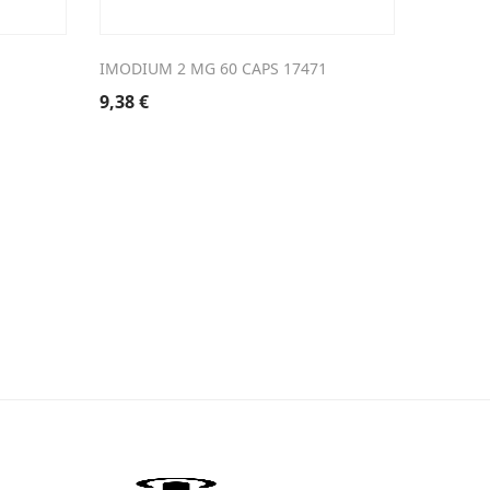
IMODIUM 2 MG 60 CAPS 17471
DAKTARI
9,38
€
9,31
€