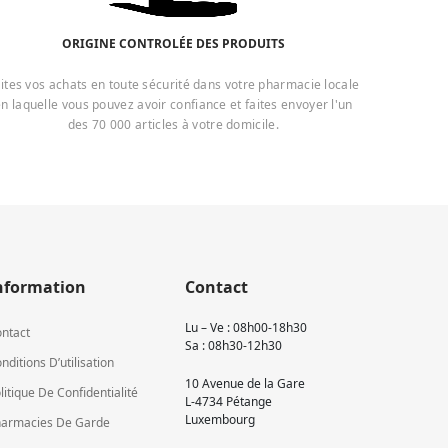
ORIGINE CONTROLÉE DES PRODUITS
ites vos achats en toute sécurité dans votre pharmacie locale
n laquelle vous pouvez avoir confiance et faites envoyer l'un
des 70 000 articles à votre domicile.
nformation
Contact
Lu – Ve : 08h00-18h30
ntact
Sa : 08h30-12h30
nditions D’utilisation
10 Avenue de la Gare
litique De Confidentialité
L-4734 Pétange
Luxembourg
armacies De Garde