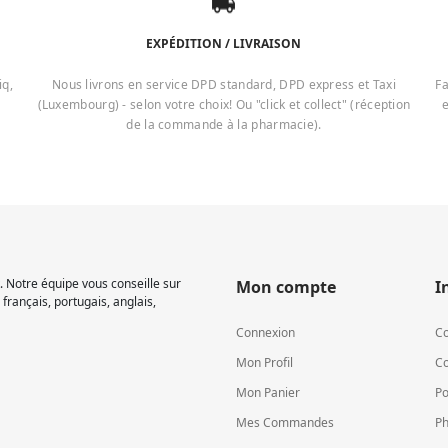
EXPÉDITION / LIVRAISON
iq,
Nous livrons en service DPD standard, DPD express et Taxi
Fa
(Luxembourg) - selon votre choix! Ou "click et collect" (réception
e
de la commande à la pharmacie).
 Notre équipe vous conseille sur
Mon compte
I
français, portugais, anglais,
Connexion
Co
Mon Profil
Co
Mon Panier
Po
Mes Commandes
Ph