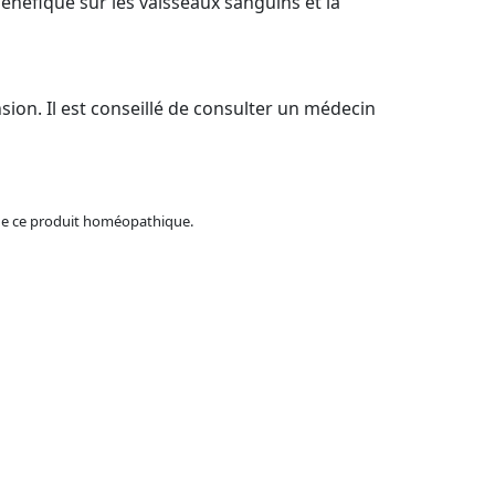
énéfique sur les vaisseaux sanguins et la
ion. Il est conseillé de consulter un médecin
e de ce produit homéopathique.