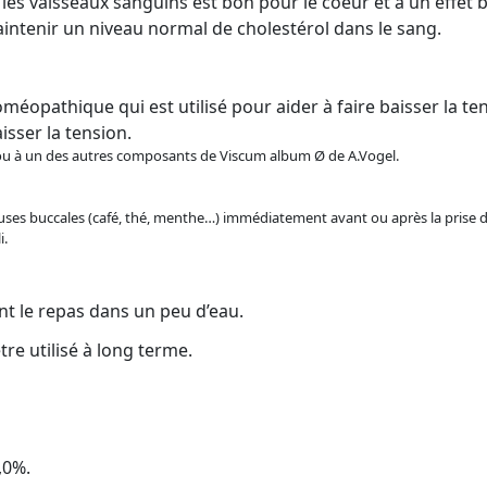
les vaisseaux sanguins est bon pour le coeur et a un effet b
aintenir un niveau normal de cholestérol dans le sang.
pathique qui est utilisé pour aider à faire baisser la tens
sser la tension.
m ou à un des autres composants de Viscum album Ø de A.Vogel.
queuses buccales (café, thé, menthe…) immédiatement avant ou après la pris
i.
nt le repas dans un peu d’eau.
re utilisé à long terme.
,0%.