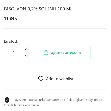
BISOLVON 0,2% SOL INH 100 ML
11,84
€
En stock
quantité
AJOUTER AU PANIER
de
BISOLVON
0,2%
SOL
INH
Add to wishlist
100
ML
Payez en toute sécurité par carte de crédit, Digicash / Payconiq ou
lors de la prise en charge.