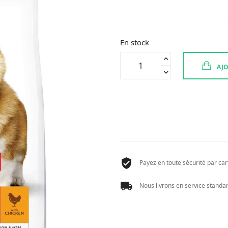
En stock
quantité
AJO
de
HILLS
CAN
ADULT
SMALL/MINI
3KG
Payez en toute sécurité par cart
Nous livrons en service standard