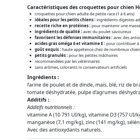
Caractéristiques des croquettes pour chien Hil
croquettes pour chien adulte de petite race (1 à 6 ans)
idéales pour les petits chiens :
ingrédients digestes ad
recette riche en protéines :
pour maintenir une masse
ingrédients de qualité :
avec du poulet savoureux
favorisent les défenses immunitaires :
avec des antio
acides gras oméga 6 et vitamine E :
pour contribuer à l
goût exquis :
haute appétence chez de nombreux chien
petits granulés :
pour les petites mâchoires
recommandées par les vétérinaires
sans arômes, colorants ni conservateurs artificiels
Ingrédients :
farine de poulet et de dinde, maïs, blé, riz de b
tomate déshydratée, pulpe d’agrumes déshydra
Additifs :
Additifs nutritionnels :
vitamine A (10 791 UI/kg), vitamine D3 (757 UI/kg
manganèse (7,1 mg/kg), zinc (141 mg/kg), sélén
Avec des antioxydants naturels.