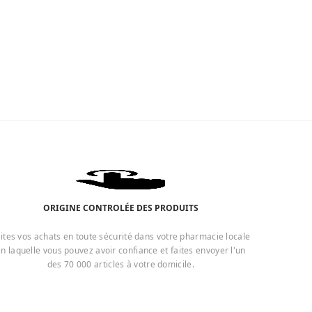
ORIGINE CONTROLÉE DES PRODUITS
ites vos achats en toute sécurité dans votre pharmacie locale
n laquelle vous pouvez avoir confiance et faites envoyer l'un
des 70 000 articles à votre domicile.