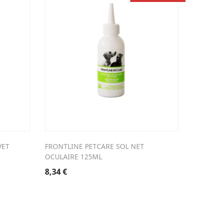
VET
FRONTLINE PETCARE SOL NET
DIARSAN
OCULAIRE 125ML
21,26
€
8,34
€