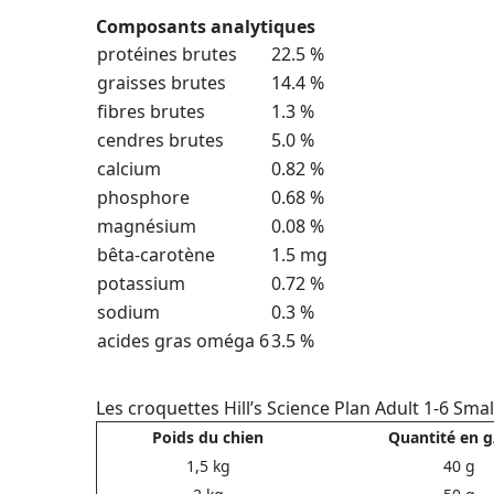
Composants analytiques
protéines brutes
22.5 %
graisses brutes
14.4 %
fibres brutes
1.3 %
cendres brutes
5.0 %
calcium
0.82 %
phosphore
0.68 %
magnésium
0.08 %
bêta-carotène
1.5 mg
potassium
0.72 %
sodium
0.3 %
acides gras oméga 6
3.5 %
Les croquettes Hill’s Science Plan Adult 1-6 Sma
Poids du chien
Quantité en g
1,5 kg
40 g