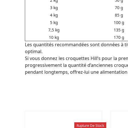
2 kg
50 g
3 kg
70 g
4 kg
85 g
5 kg
100 g
7,5 kg
135 g
10 kg
170 g
Les quantités recommandées sont données à titre
optimal.
Si vous donnez les croquettes Hill’s pour la pre
progressivement la quantité d’anciennes croquet
pendant longtemps, offrez-lui une alimentation é
Rupture De Stock