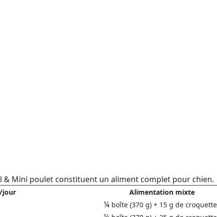
ll & Mini poulet constituent un aliment complet pour chien.
/jour
Alimentation mixte
¼
boîte (370 g) + 15 g de croquett
½