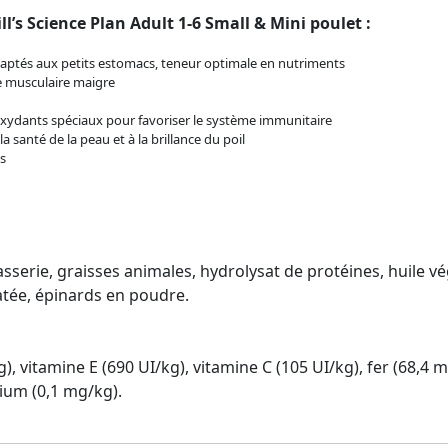
l’s Science Plan Adult 1-6 Small & Mini poulet :
aptés aux petits estomacs, teneur optimale en nutriments
 musculaire maigre
xydants spéciaux pour favoriser le système immunitaire
a santé de la peau et à la brillance du poil
s
rasserie, graisses animales, hydrolysat de protéines, huile v
tée, épinards en poudre.
), vitamine E (690 UI/kg), vitamine C (105 UI/kg), fer (68,4 m
ium (0,1 mg/kg).