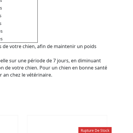
es
es
s
s
es
es
 de votre chien, afin de maintenir un poids
uelle sur une période de 7 jours, en diminuant
ion de votre chien. Pour un chien en bonne santé
 an chez le vétérinaire.
Rupture De Stock