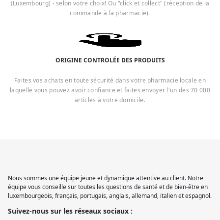
(Luxembourg) - selon votre choix! Ou "click et collect" (réception de la
commande à la pharmacie).
ORIGINE CONTROLÉE DES PRODUITS
Faites vos achats en toute sécurité dans votre pharmacie locale en
laquelle vous pouvez avoir confiance et faites envoyer l'un des 70 000
articles à votre domicile.
Nous sommes une équipe jeune et dynamique attentive au client. Notre
équipe vous conseille sur toutes les questions de santé et de bien-être en
luxembourgeois, français, portugais, anglais, allemand, italien et espagnol.
Suivez-nous sur les réseaux sociaux :