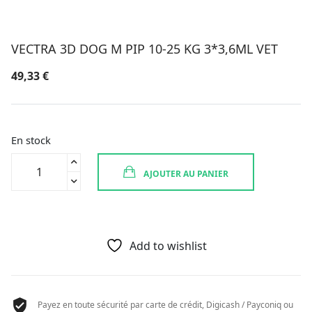
VECTRA 3D DOG M PIP 10-25 KG 3*3,6ML VET
49,33
€
En stock
quantité
AJOUTER AU PANIER
de
VECTRA
3D
DOG
M
Add to wishlist
PIP
10-
25
Payez en toute sécurité par carte de crédit, Digicash / Payconiq ou
KG