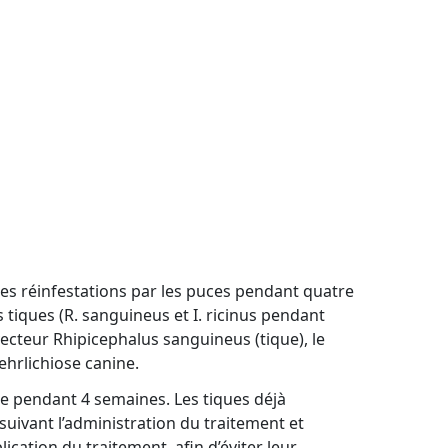
 les réinfestations par les puces pendant quatre
s tiques (R. sanguineus et I. ricinus pendant
vecteur Rhipicephalus sanguineus (tique), le
ehrlichiose canine.
te pendant 4 semaines. Les tiques déjà
uivant l’administration du traitement et
lication du traitement, afin d’éviter leur