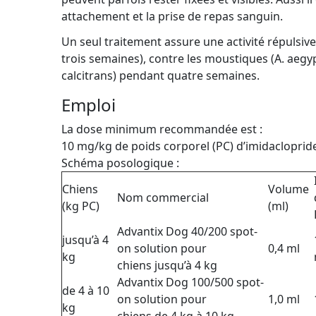
attachement et la prise de repas sanguin.
Un seul traitement assure une activité répulsi
trois semaines), contre les moustiques (A. aegy
calcitrans) pendant quatre semaines.
Emploi
La dose minimum recommandée est :
10 mg/kg de poids corporel (PC) d’imidacloprid
Schéma posologique :
Chiens
Volume
Nom commercial
(kg PC)
(ml)
Advantix Dog 40/200 spot-
jusqu’à 4
on solution pour
0,4 ml
kg
chiens jusqu’à 4 kg
Advantix Dog 100/500 spot-
de 4 à 10
on solution pour
1,0 ml
kg