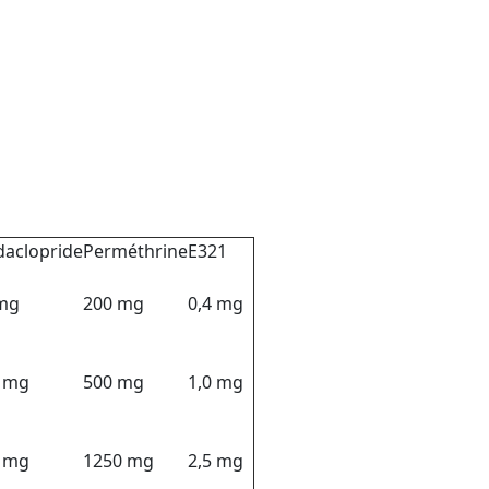
daclopride
Perméthrine
E321
mg
200 mg
0,4 mg
 mg
500 mg
1,0 mg
 mg
1250 mg
2,5 mg