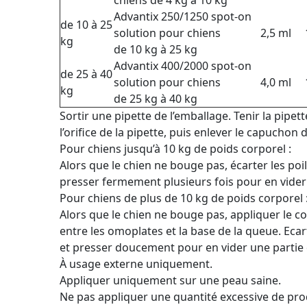
chiens de 4 kg à 10 kg
Advantix 250/1250 spot-on
de 10 à 25
solution pour chiens
2,5 ml
kg
de 10 kg à 25 kg
Advantix 400/2000 spot-on
de 25 à 40
solution pour chiens
4,0 ml
kg
de 25 kg à 40 kg
Sortir une pipette de l’emballage. Tenir la pipett
l’orifice de la pipette, puis enlever le capuchon d
Pour chiens jusqu’à 10 kg de poids corporel :
Alors que le chien ne bouge pas, écarter les poil
presser fermement plusieurs fois pour en vider
Pour chiens de plus de 10 kg de poids corporel 
Alors que le chien ne bouge pas, appliquer le c
entre les omoplates et la base de la queue. Ecart
et presser doucement pour en vider une partie
À usage externe uniquement.
Appliquer uniquement sur une peau saine.
Ne pas appliquer une quantité excessive de produ