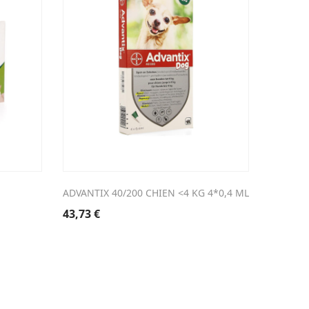
ADVANTIX 40/200 CHIEN <4 KG 4*0,4 ML
DRONTAL
43,73
€
14,32
€