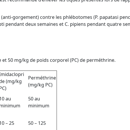
ve (anti-gorgement) contre les phlébotomes (P. papatasi pe
pti pendant deux semaines et C. pipiens pendant quatre sem
e et 50 mg/kg de poids corporel (PC) de perméthrine.
Imidaclopri
Perméthrine
de (mg/kg
(mg/kg PC)
PC)
10 au
50 au
minimum
minimum
10 – 25
50 – 125