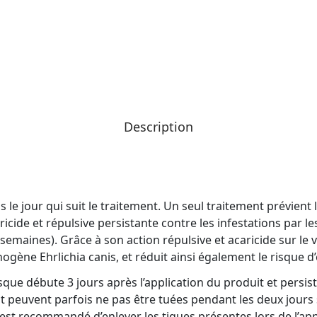
Description
 le jour qui suit le traitement. Un seul traitement prévient
cide et répulsive persistante contre les infestations par le
semaines). Grâce à son action répulsive et acaricide sur le 
ogène Ehrlichia canis, et réduit ainsi également le risque d’
sque débute 3 jours après l’application du produit et persis
peuvent parfois ne pas être tuées pendant les deux jours s
il est recommandé d’enlever les tiques présentes lors de l’app