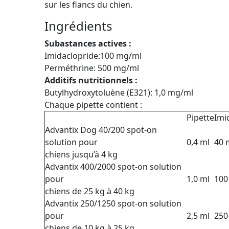
sur les flancs du chien.
Ingrédients
Subastances actives :
Imidaclopride:100 mg/ml
Perméthrine: 500 mg/ml
Additifs nutritionnels :
Butylhydroxytoluène (E321): 1,0 mg/ml
Chaque pipette contient :
Pipette
Imi
Advantix Dog 40/200 spot-on
solution pour
0,4 ml
40 
chiens jusqu’à 4 kg
Advantix 400/2000 spot-on solution
pour
1,0 ml
100
chiens de 25 kg à 40 kg
Advantix 250/1250 spot-on solution
pour
2,5 ml
250
chiens de 10 kg à 25 kg