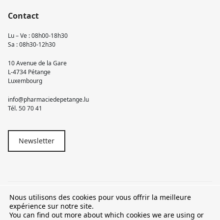
Contact
Lu – Ve : 08h00-18h30
Sa : 08h30-12h30
10 Avenue de la Gare
L-4734 Pétange
Luxembourg
info@pharmaciedepetange.lu
Tél.
50 70 41
Newsletter
Nous utilisons des cookies pour vous offrir la meilleure
© 2026 Pharmacie Pétange
expérience sur notre site.
You can find out more about which cookies we are using or
TVA LU15581262