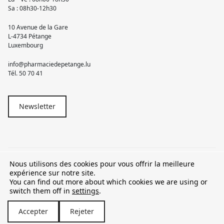
Sa : 08h30-12h30
10 Avenue de la Gare
L-4734 Pétange
Luxembourg
info@pharmaciedepetange.lu
Tél.
50 70 41
Newsletter
Nous utilisons des cookies pour vous offrir la meilleure
© 2026 Pharmacie Pétange
expérience sur notre site.
You can find out more about which cookies we are using or
TVA LU15581262
switch them off in
settings
.
Accepter
Rejeter