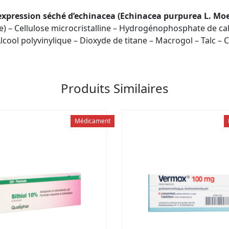
expression séché d’echinacea (Echinacea purpurea L. Mo
re) – Cellulose microcristalline – Hydrogénophosphate de ca
cool polyvinylique – Dioxyde de titane – Macrogol – Talc – 
Produits Similaires
Médicament