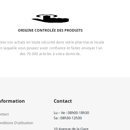
ORIGINE CONTROLÉE DES PRODUITS
ites vos achats en toute sécurité dans votre pharmacie locale
n laquelle vous pouvez avoir confiance et faites envoyer l'un
des 70 000 articles à votre domicile.
nformation
Contact
Lu – Ve : 08h00-18h30
ntact
Sa : 08h30-12h30
nditions D’utilisation
10 Avenue de la Gare