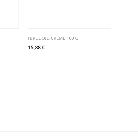
HIRUDOID CREME 100 G
AFEBRYL
15,88
€
6,43
€