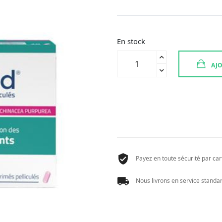
En stock
quantité
AJO
de
ANTICOLD
180
MG
20
CPR
Payez en toute sécurité par cart
Nous livrons en service standard