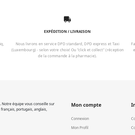
EXPÉDITION / LIVRAISON
iq,
Nous livrons en service DPD standard, DPD express et Taxi
Fa
(Luxembourg) - selon votre choix! Ou "click et collect" (réception
e
de la commande à la pharmacie).
 Notre équipe vous conseille sur
Mon compte
I
français, portugais, anglais,
Connexion
Co
Mon Profil
Co