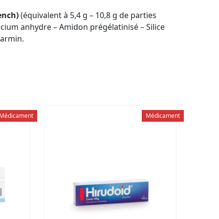
ench)
(équivalent à 5,4 g – 10,8 g de parties
lcium anhydre – Amidon prégélatinisé – Silice
Carmin.
Médicament
Médicament