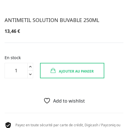
ANTIMETIL SOLUTION BUVABLE 250ML
13,46
€
En stock
quantité
AJOUTER AU PANIER
de
ANTIMETIL
SOLUTION
BUVABLE
250ML
Add to wishlist
Payez en toute sécurité par carte de crédit, Digicash / Payconiq ou