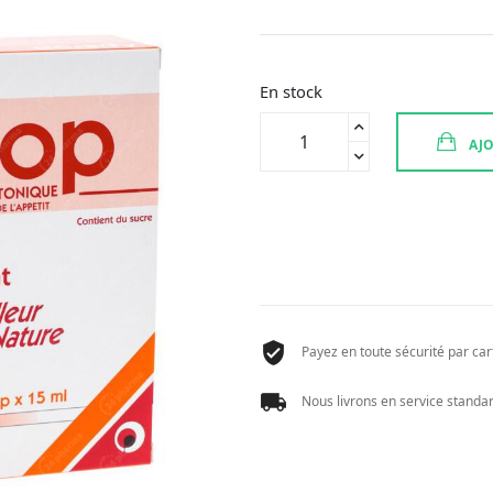
En stock
quantité
AJO
de
APEROP
TONIQUE
AMP
BUVABLE
14*15ML
Payez en toute sécurité par cart
Nous livrons en service standard