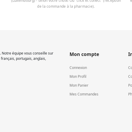
(Luxembourg) - selon votre choix! Ou "click et collect" (réception
e
de la commande à la pharmacie).
 Notre équipe vous conseille sur
Mon compte
I
français, portugais, anglais,
Connexion
Co
Mon Profil
Co
Mon Panier
Po
Mes Commandes
Ph