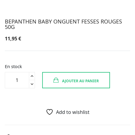
BEPANTHEN BABY ONGUENT FESSES ROUGES
50G
11,95
€
En stock
quantité
AJOUTER AU PANIER
de
BEPANTHEN
BABY
ONGUENT
FESSES
Add to wishlist
ROUGES
50G