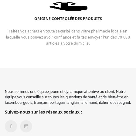
ORIGINE CONTROLÉE DES PRODUITS
Faites vos achats en toute sécurité dans votre pharmacie locale en
laquelle vous pouvez avoir confiance et faites envoyer l'un des 70 000
articles à votre domicile.
Nous sommes une équipe jeune et dynamique attentive au client. Notre
équipe vous conseille sur toutes les questions de santé et de bien-être en
luxembourgeois, français, portugais, anglais, allemand, italien et espagnol.
Suivez-nous sur les réseaux sociaux :