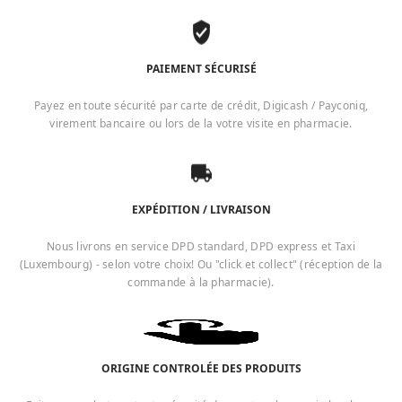
PAIEMENT SÉCURISÉ
Payez en toute sécurité par carte de crédit, Digicash / Payconiq,
virement bancaire ou lors de la votre visite en pharmacie.
EXPÉDITION / LIVRAISON
Nous livrons en service DPD standard, DPD express et Taxi
(Luxembourg) - selon votre choix! Ou "click et collect" (réception de la
commande à la pharmacie).
ORIGINE CONTROLÉE DES PRODUITS