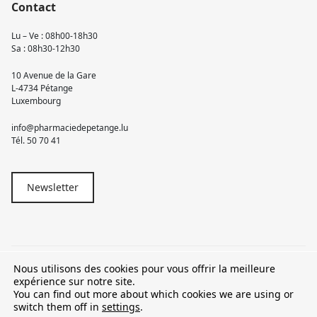
Contact
Lu – Ve : 08h00-18h30
Sa : 08h30-12h30
10 Avenue de la Gare
L-4734 Pétange
Luxembourg
info@pharmaciedepetange.lu
Tél.
50 70 41
Newsletter
Nous utilisons des cookies pour vous offrir la meilleure
© 2026 Pharmacie Pétange
expérience sur notre site.
You can find out more about which cookies we are using or
TVA LU15581262
switch them off in
settings
.