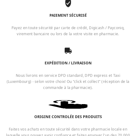
PAIEMENT SÉCURISÉ
Payez en toute sécurité par carte de crédit, Digicash / Payconiq,
virement bancaire ou lors de la votre visite en pharmacie.
EXPÉDITION / LIVRAISON
Nous livrons en service DPD standard, DPD express et Taxi
(Luxembourg) - selon votre choix! Ou "click et collect" (réception de la
commande à la pharmacie).
ORIGINE CONTROLÉE DES PRODUITS
Faites vos achats en toute sécurité dans votre pharmacie locale en
laquelle vous pouvez avoir confiance et faites envoyer l'un des 70 000