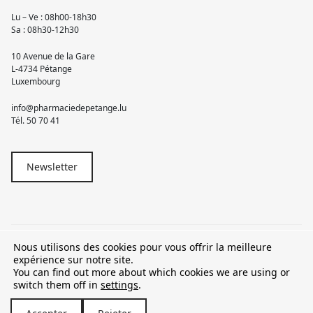
Lu – Ve : 08h00-18h30
Sa : 08h30-12h30
10 Avenue de la Gare
L-4734 Pétange
Luxembourg
info@pharmaciedepetange.lu
Tél.
50 70 41
Newsletter
Nous utilisons des cookies pour vous offrir la meilleure
© 2026 Pharmacie Pétange
expérience sur notre site.
You can find out more about which cookies we are using or
TVA LU15581262
switch them off in
settings
.