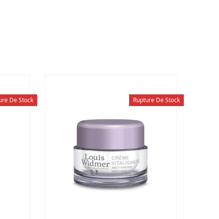
ure De Stock
Rupture De Stock