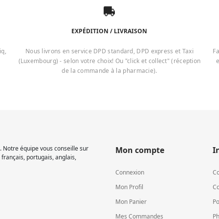
EXPÉDITION / LIVRAISON
iq,
Nous livrons en service DPD standard, DPD express et Taxi
Fa
(Luxembourg) - selon votre choix! Ou "click et collect" (réception
e
de la commande à la pharmacie).
 Notre équipe vous conseille sur
Mon compte
I
français, portugais, anglais,
Connexion
Co
Mon Profil
Co
Mon Panier
Po
Mes Commandes
Ph