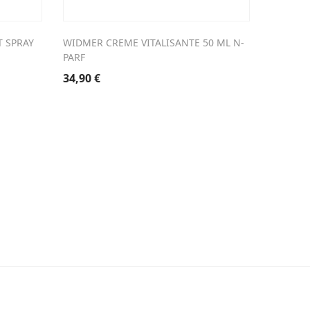
T SPRAY
WIDMER CREME VITALISANTE 50 ML N-
WIDMER 
PARF
32,50
€
34,90
€