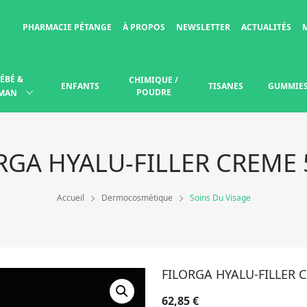
PHARMACIE PÉTANGE
À PROPOS
NEWSLETTER
ACTUALITÉS
ÉBÉ &
CHIMIQUE /
ENFANTS
TISANES
GUMMIE
POUDRE
MAN
RGA HYALU-FILLER CREME
Accueil
Dermocosmétique
Soins Du Visage
FILORGA HYALU-FILLER 
62,85
€