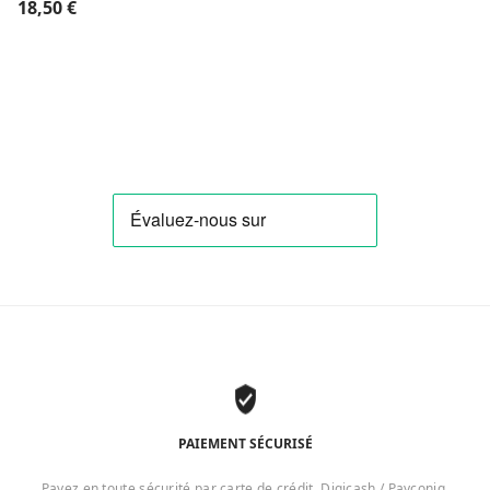
18,50
€
PAIEMENT SÉCURISÉ
Payez en toute sécurité par carte de crédit, Digicash / Payconiq,