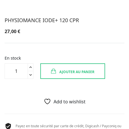
PHYSIOMANCE IODE+ 120 CPR
27,00
€
En stock
quantité
AJOUTER AU PANIER
de
PHYSIOMANCE
IODE+
120
CPR
Add to wishlist
Payez en toute sécurité par carte de crédit, Digicash / Payconiq ou