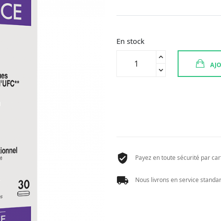
En stock
quantité
AJO
de
PHYSIOMANCE
TEOLIANCE
ORAL
30
CPR
SUCER
Payez en toute sécurité par cart
Nous livrons en service standard