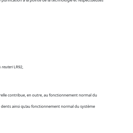
e purification à la pointe de la technologie et respectueuses
 reuteri
LR92,
urelle contribue, en outre, au fonctionnement normal du
es dents ainsi qu’au fonctionnement normal du système