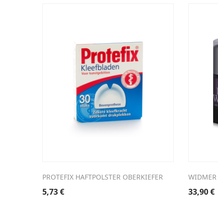
PROTEFIX HAFTPOLSTER OBERKIEFER
WIDMER 
5,73
€
33,90
€