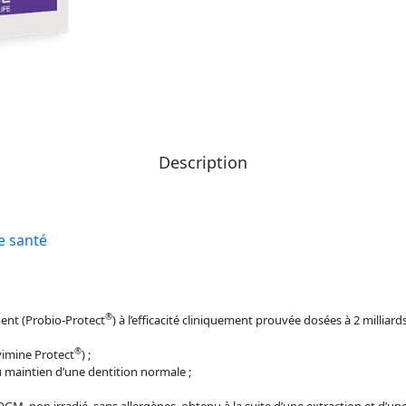
Description
e santé
®
ent (Probio-Protect
) à l’efficacité cliniquement prouvée dosées à 2 millia
®
vimine Protect
) ;
u maintien d’une dentition normale ;