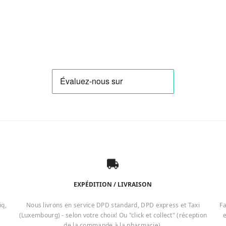
EXPÉDITION / LIVRAISON
iq,
Nous livrons en service DPD standard, DPD express et Taxi
Fa
(Luxembourg) - selon votre choix! Ou "click et collect" (réception
e
de la commande à la pharmacie).