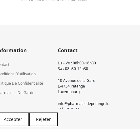
nformation
Contact
Lu – Ve : 08h00-18h30
ntact
Sa : 08h30-12h30
nditions D’utilisation
10 Avenue de la Gare
litique De Confidentialité
L-4734 Pétange
Luxembourg
armacies De Garde
info@pharmaciedepetange.lu
Tél.
50 70 41
Accepter
Rejeter
Newsletter