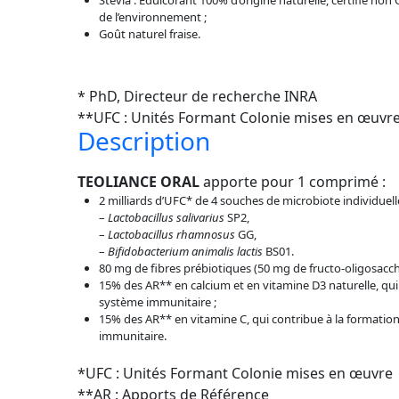
Stévia : Édulcorant 100% d’origine naturelle, certifié non
de l’environnement ;
Goût naturel fraise.
* PhD, Directeur de recherche INRA
**UFC : Unités Formant Colonie mises en œuvr
Description
TEOLIANCE ORAL
apporte pour 1 comprimé :
2 milliards d’UFC* de 4 souches de microbiote individuel
–
Lactobacillus salivarius
SP2,
–
Lactobacillus rhamnosus
GG,
–
Bifidobacterium animalis lactis
BS01.
80 mg de fibres prébiotiques (50 mg de fructo-oligosaccha
15% des AR** en calcium et en vitamine D3 naturelle, qu
système immunitaire ;
15% des AR** en vitamine C, qui contribue à la formatio
immunitaire.
*UFC : Unités Formant Colonie mises en œuvre
**AR : Apports de Référence