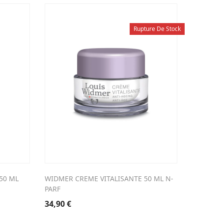
Rupture De Stock
50 ML
WIDMER CREME VITALISANTE 50 ML N-
ERNST 2
PARF
7,83
€
34,90
€