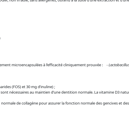
 OGM, non irradié, sans allergènes, obtenu à la suite d’une extraction et d’un
e
lement microencapsulées à l’efficacité cliniquement prouvée : -
Lactobacillus
rides (FOS) et 30 mg d’inuline) ;
i sont nécessaires au maintien d’une dentition normale. La vitamine D3 nat
n normale de collagène pour assurer la fonction normale des gencives et d