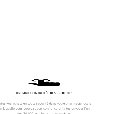
ORIGINE CONTROLÉE DES PRODUITS
ites vos achats en toute sécurité dans votre pharmacie locale
n laquelle vous pouvez avoir confiance et faites envoyer l'un
des 70 000 articles à votre domicile.