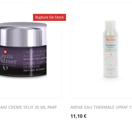
Rupture De Stock
AAI CREME YEUX 30 ML PARF
AVENE EAU THERMALE SPRAY 1
11,10
€