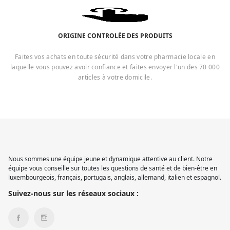
ORIGINE CONTROLÉE DES PRODUITS
Faites vos achats en toute sécurité dans votre pharmacie locale en
laquelle vous pouvez avoir confiance et faites envoyer l'un des 70 000
articles à votre domicile.
Nous sommes une équipe jeune et dynamique attentive au client. Notre
équipe vous conseille sur toutes les questions de santé et de bien-être en
luxembourgeois, français, portugais, anglais, allemand, italien et espagnol.
Suivez-nous sur les réseaux sociaux :