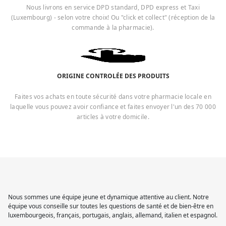
Nous livrons en service DPD standard, DPD express et Taxi
(Luxembourg) - selon votre choix! Ou "click et collect" (réception de la
commande à la pharmacie).
ORIGINE CONTROLÉE DES PRODUITS
Faites vos achats en toute sécurité dans votre pharmacie locale en
laquelle vous pouvez avoir confiance et faites envoyer l'un des 70 000
articles à votre domicile.
Nous sommes une équipe jeune et dynamique attentive au client. Notre
équipe vous conseille sur toutes les questions de santé et de bien-être en
luxembourgeois, français, portugais, anglais, allemand, italien et espagnol.