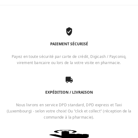
PAIEMENT SÉCURISÉ
Payez en toute sécurité par carte de crédit, Digicash / Payconiq,
virement bancaire ou lors de la votre visite en pharmacie.
EXPÉDITION / LIVRAISON
Nous livrons en service DPD standard, DPD express et Taxi
(Luxembourg) - selon votre choix! Ou "click et collect" (réception de la
commande à la pharmacie).