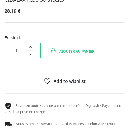
28,19
€
En stock
quantité
AJOUTER AU PANIER
de
CIBALAX
KIDS
30
STICKS
Add to wishlist
Payez en toute sécurité par carte de crédit, Digicash / Payconiq ou
lors de la prise en charge.
Nous livrons en service standard et express - selon votre choix!